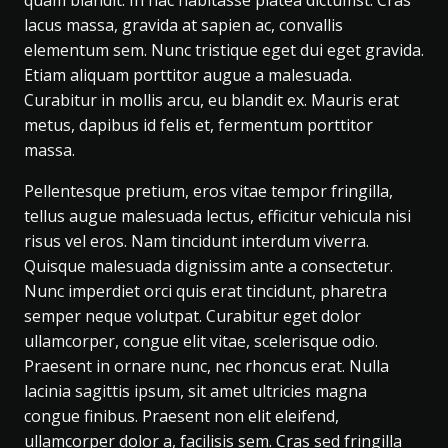
quam blandit. In hac habitasse platea dictumst. Cras
lacus massa, gravida at sapien ac, convallis
elementum sem. Nunc tristique eget dui eget gravida.
Etiam aliquam porttitor augue a malesuada.
Curabitur in mollis arcu, eu blandit ex. Mauris erat
metus, dapibus id felis et, fermentum porttitor
massa.
Pellentesque pretium, eros vitae tempor fringilla,
tellus augue malesuada lectus, efficitur vehicula nisi
risus vel eros. Nam tincidunt interdum viverra.
Quisque malesuada dignissim ante a consectetur.
Nunc imperdiet orci quis erat tincidunt, pharetra
semper neque volutpat. Curabitur eget dolor
ullamcorper, congue elit vitae, scelerisque odio.
Praesent in ornare nunc, nec rhoncus erat. Nulla
lacinia sagittis ipsum, sit amet ultricies magna
congue finibus. Praesent non elit eleifend,
ullamcorper dolor a, facilisis sem. Cras sed fringilla